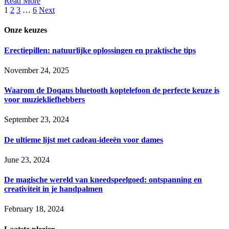
Read More
1
2
3
…
6
Next
Onze keuzes
Erectiepillen: natuurlijke oplossingen en praktische tips
November 24, 2025
Waarom de Doqaus bluetooth koptelefoon de perfecte keuze is
voor muziekliefhebbers
September 23, 2024
De ultieme lijst met cadeau-ideeën voor dames
June 23, 2024
De magische wereld van kneedspeelgoed: ontspanning en
creativiteit in je handpalmen
February 18, 2024