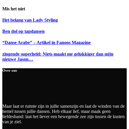
Mis het niet
Het belang van Lady Styling
Ben dol op tapdansen
“Danse Arabe” – Artikel in Fanoos Magazine
zingende superheld: Niets maakt me gelukkiger dan mijn
nieuwe Jason…
Over ons
Maar laat er ruimte zijn in jullie samenzijn en laat de winden van de
hemel tussen jullie dansen. Heb elkaar lief, maar maak geen
liefdesband: laat het liever een bewegende zee zijn tussen de kusten
van je ziel.