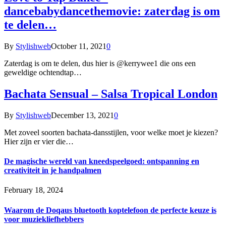
dancebabydancethemovie: zaterdag is om
te delen…
By
Stylishweb
October 11, 2021
0
Zaterdag is om te delen, dus hier is @kerrywee1 die ons een
geweldige ochtendtap…
Bachata Sensual – Salsa Tropical London
By
Stylishweb
December 13, 2021
0
Met zoveel soorten bachata-dansstijlen, voor welke moet je kiezen?
Hier zijn er vier die…
De magische wereld van kneedspeelgoed: ontspanning en
creativiteit in je handpalmen
February 18, 2024
Waarom de Doqaus bluetooth koptelefoon de perfecte keuze is
voor muziekliefhebbers