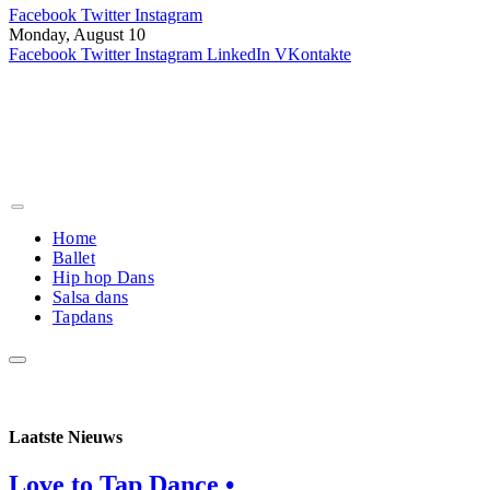
Facebook
Twitter
Instagram
Monday, August 10
Facebook
Twitter
Instagram
LinkedIn
VKontakte
Home
Ballet
Hip hop Dans
Salsa dans
Tapdans
Laatste
Nieuws
Love to Tap Dance •