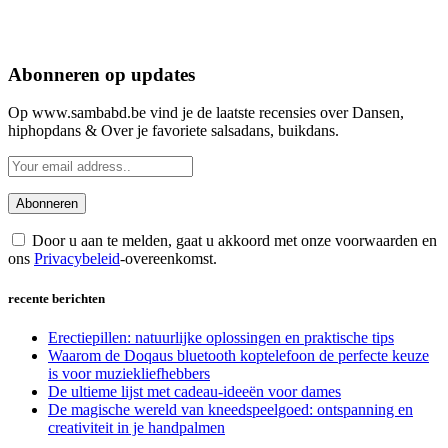
Abonneren op updates
Op www.sambabd.be vind je de laatste recensies over Dansen,
hiphopdans & Over je favoriete salsadans, buikdans.
Door u aan te melden, gaat u akkoord met onze voorwaarden en
ons
Privacybeleid
-overeenkomst.
recente berichten
Erectiepillen: natuurlijke oplossingen en praktische tips
Waarom de Doqaus bluetooth koptelefoon de perfecte keuze
is voor muziekliefhebbers
De ultieme lijst met cadeau-ideeën voor dames
De magische wereld van kneedspeelgoed: ontspanning en
creativiteit in je handpalmen