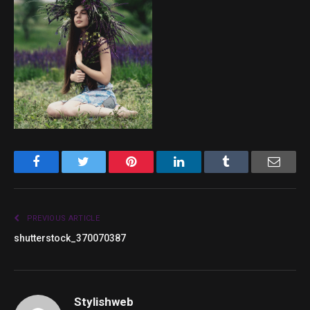
Facebook
Twitter
Pinterest
LinkedIn
Tumblr
Email
PREVIOUS ARTICLE
shutterstock_370070387
Stylishweb