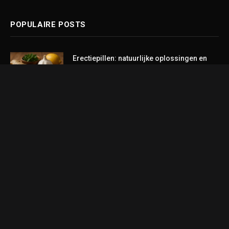
POPULAIRE POSTS
Erectiepillen: natuurlijke oplossingen en
praktische tips
November 24, 2025
Waarom de Doqaus bluetooth koptelefoon
de perfecte keuze is voor
muziekliefhebbers
September 23, 2024
De ultieme lijst met cadeau-ideeën voor
dames
June 23, 2024