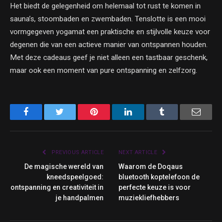
Het biedt de gelegenheid om helemaal tot rust te komen in
sauna’s, stoombaden en zwembaden. Tenslotte is een mooi
vormgegeven yogamat een praktische en stijlvolle keuze voor
degenen die van een actieve manier van ontspannen houden.
Met deze cadeaus geef je niet alleen een tastbaar geschenk,
maar ook een moment van pure ontspanning en zelfzorg.
Facebook
Twitter
Pinterest
LinkedIn
Tumblr
Email
PREVIOUS ARTICLE
NEXT ARTICLE
De magische wereld van
Waarom de Doqaus
kneedspeelgoed:
bluetooth koptelefoon de
ontspanning en creativiteit in
perfecte keuze is voor
je handpalmen
muziekliefhebbers