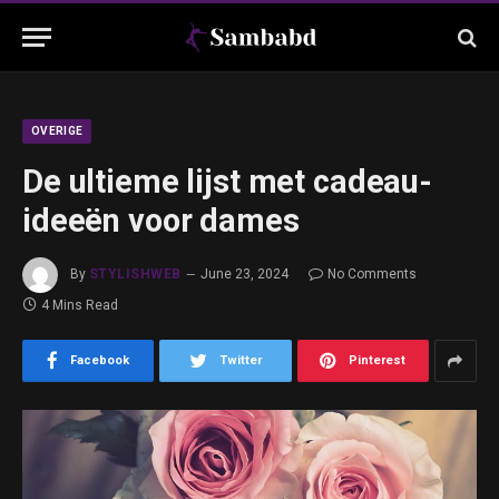
OVERIGE
De ultieme lijst met cadeau-
ideeën voor dames
By
STYLISHWEB
June 23, 2024
No Comments
4 Mins Read
Facebook
Twitter
Pinterest