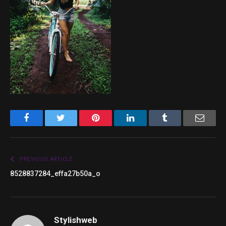
Facebook
Twitter
Pinterest
LinkedIn
Tumblr
Email
PREVIOUS ARTICLE
8528837284_effa27b50a_o
Stylishweb