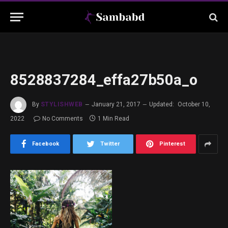
8528837284_effa27b50a_o
By
STYLISHWEB
January 21, 2017
Updated:
October 10,
2022
No Comments
1 Min Read
Facebook
Twitter
Pinterest