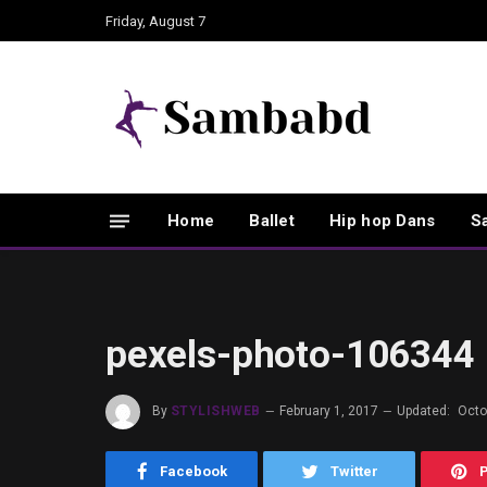
Friday, August 7
Home
Ballet
Hip hop Dans
S
pexels-photo-106344
By
STYLISHWEB
February 1, 2017
Updated:
Octo
Facebook
Twitter
P