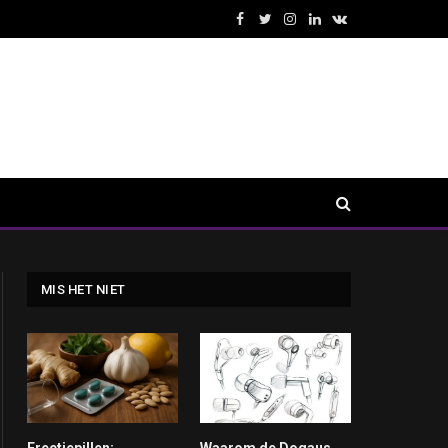
Facebook
Twitter
Instagram
LinkedIn
VKontakte
MIS HET NIET
Erectiepillen:
Waarom de Doqaus