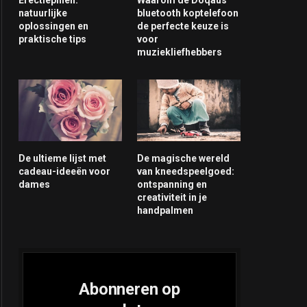
natuurlijke
bluetooth koptelefoon
oplossingen en
de perfecte keuze is
praktische tips
voor
muziekliefhebbers
De ultieme lijst met
De magische wereld
cadeau-ideeën voor
van kneedspeelgoed:
dames
ontspanning en
creativiteit in je
handpalmen
Abonneren op