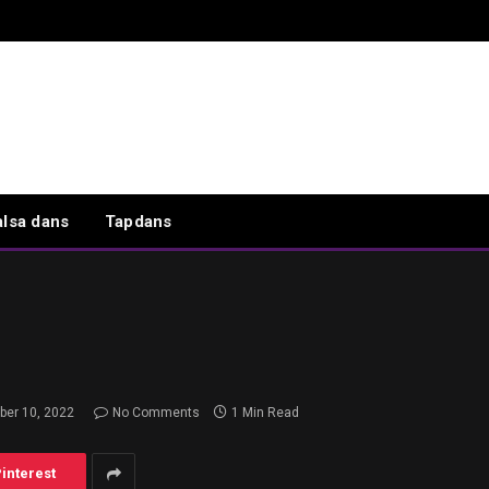
alsa dans
Tapdans
ber 10, 2022
No Comments
1 Min Read
interest