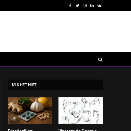
Facebook
Twitter
Instagram
LinkedIn
VKontakte
MIS HET NIET
Erectiepillen:
Waarom de Doqaus