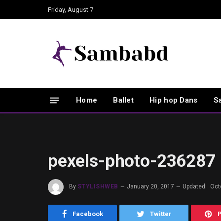
Friday, August 7
Home
Ballet
Hip hop Dans
S
pexels-photo-236287
By
STYLISHWEB
January 20, 2017
Updated:
Oct
Facebook
Twitter
P