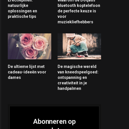
natuurlijke
bluetooth koptelefoon
oplossingen en
de perfecte keuze is
praktische tips
voor
muziekliefhebbers
De ultieme lijst met
De magische wereld
cadeau-ideeën voor
van kneedspeelgoed:
dames
ontspanning en
creativiteit in je
handpalmen
Abonneren op