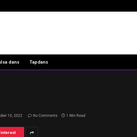
alsa dans
Tapdans
ober 10, 2022
No Comments
1 Min Read
interest