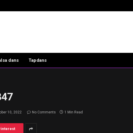
alsa dans
Tapdans
847
ober 10, 2022
No Comments
1 Min Read
interest