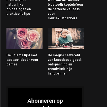
natuurlijke
bluetooth koptelefoon
oplossingen en
de perfecte keuze is
praktische tips
voor
muziekliefhebbers
De ultieme lijst met
De magische wereld
cadeau-ideeën voor
van kneedspeelgoed:
dames
ontspanning en
creativiteit in je
handpalmen
Abonneren op