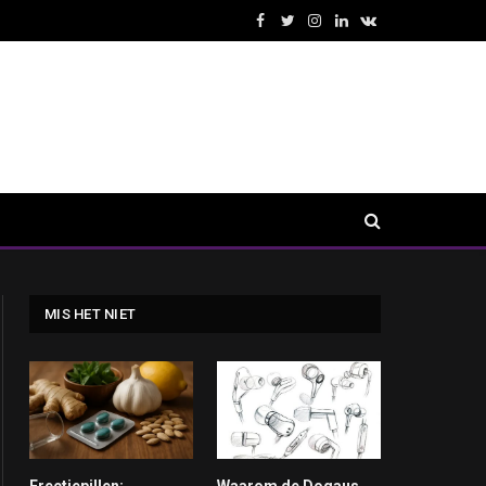
Facebook
Twitter
Instagram
LinkedIn
VKontakte
MIS HET NIET
Erectiepillen:
Waarom de Doqaus