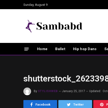
Sunday, August 9
Home
Ballet
Hip hop Dans
S
shutterstock_262339
By
STYLISHWEB
January 25, 2017
Updated:
Oct
Facebook
Twitter
P