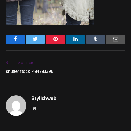
Facebook
Twitter
Pinterest
LinkedIn
Tumblr
Email
PREVIOUS ARTICLE
shutterstock_484783396
Stylishweb
Website