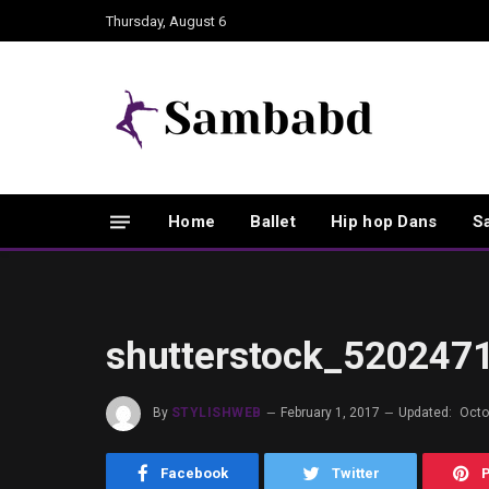
Thursday, August 6
Home
Ballet
Hip hop Dans
S
shutterstock_520247
By
STYLISHWEB
February 1, 2017
Updated:
Octo
Facebook
Twitter
P