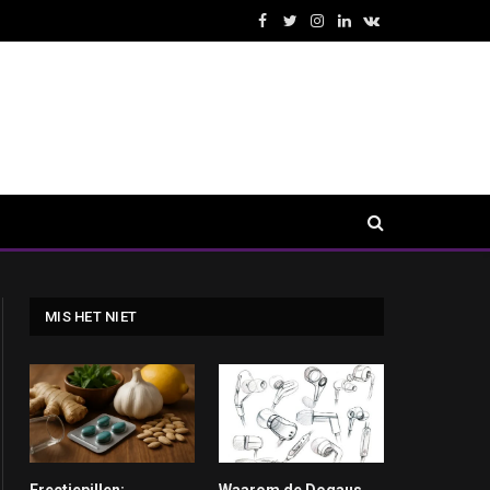
Facebook
Twitter
Instagram
LinkedIn
VKontakte
MIS HET NIET
Erectiepillen:
Waarom de Doqaus