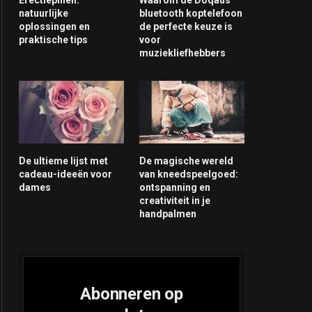
natuurlijke
bluetooth koptelefoon
oplossingen en
de perfecte keuze is
praktische tips
voor
muziekliefhebbers
De ultieme lijst met
De magische wereld
cadeau-ideeën voor
van kneedspeelgoed:
dames
ontspanning en
creativiteit in je
handpalmen
Abonneren op