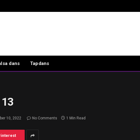
alsa dans
Tapdans
113
ber 10, 2022
No Comments
1 Min Read
interest